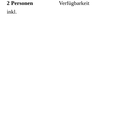
2 Personen
Verfügbarkeit
inkl.
Schrothkur für
beide
ANFRAGEN /
RESERVIEREN
Einzelzimmer
21
ohne Balkon
auf Anfrage
oder
Tage
mit Balkon
Doppelzimmer
je nach
Verfügbarkeit
Bitte beachten
Sofern Sie keine Kasse in Anspruch
nehmen, berechnen wir für die ärztliche
Eingangsuntersuchung 37,00 €. Diese kann in der
Praxis beglichen werden | Pro verordneter und