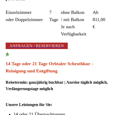
Einzelzimmer
7
ohne Balkon
Ab
oder
Doppelzimmer
Tage
/
mit Balkon
811,00
Je nach
€
Verfügbarkeit
ANFRAGEN / RESERVIEREN
14 Tage oder 21 Tage
Orbtaler Schrothkur -
Reinigung und Entgiftung
Reisetermin: ganzjährig buchbar | Anreise täglich möglich,
Verlängerungstage möglich
Unsere Leistungen für Sie:
14 oder 21 Übernachtungen