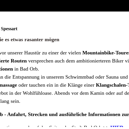
Spessart
die es etwas rasanter mögen
 vor unserer Haustür zu einer der vielen
Mountainbike-Toure
ierte Routen
versprechen auch dem ambitionierteren Biker v
tionen
in Bad Orb.
nn die Entspannung in unserem Schwimmbad oder Sauna und d
massage
oder tauchen ein in die Klänge einer
Klangschalen-
ebot in der Wohlfühloase. Abends vor dem Kamin oder auf de
lang sein.
b - Anfahrt, Strecken und ausführliche Informationen z
rmationen auch auf den Seiten der Stadt Bad Orb >>
HIER